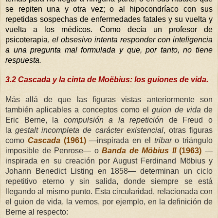
se repiten una y otra vez; o al hipocondríaco con sus
repetidas sospechas de enfermedades fatales y su vuelta y
vuelta a los médicos. Como decía un profesor de
psicoterapia,
el obsesivo intenta responder con inteligencia
a una pregunta mal formulada y que, por tanto, no tiene
respuesta.
3.2 Cascada y la cinta de Moëbius: los guiones de vida.
Más allá de que las figuras vistas anteriormente son
también aplicables a conceptos como el
guion de vida
de
Eric Berne, la
compulsión a la repetición
de Freud o
la
gestalt incompleta de carácter existencial
, otras figuras
como
Cascada
(1961)
—inspirada en el
tribar
o triángulo
imposible de Penrose— o
Banda de Möbius II
(1963)
—
inspirada en su creación por August Ferdinand Möbius y
Johann Benedict Listing en 1858— determinan un ciclo
repetitivo eterno y sin salida, donde siempre se está
llegando al mismo punto. Esta circularidad, relacionada con
el guion de vida, la vemos, por ejemplo, en la definición de
Berne al respecto: