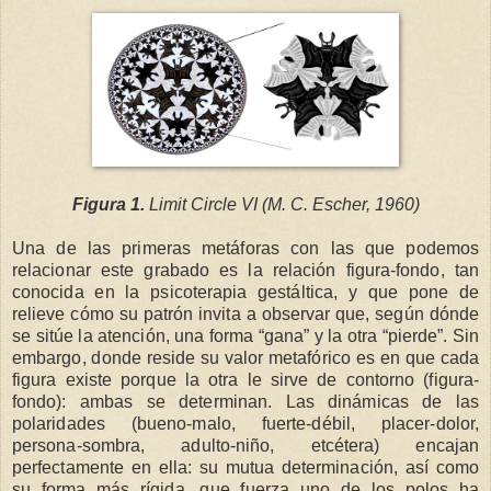
Figura 1.
Limit Circle VI (M. C. Escher, 1960)
Una de las primeras metáforas con las que podemos
relacionar este grabado es la relación figura-fondo, tan
conocida en la psicoterapia gestáltica, y que pone de
relieve cómo su patrón invita a observar que, según dónde
se sitúe la atención, una forma “gana” y la otra “pierde”. Sin
embargo, donde reside su valor metafórico es en que cada
figura existe porque la otra le sirve de contorno (figura-
fondo): ambas se determinan. Las dinámicas de las
polaridades (bueno-malo, fuerte-débil, placer-dolor,
persona-sombra, adulto-niño, etcétera) encajan
perfectamente en ella: su mutua determinación, así como
su forma más rígida, que fuerza uno de los polos ha