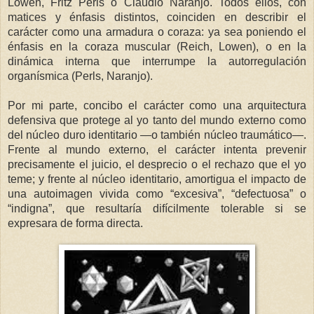
Lowen, Fritz Perls o Claudio Naranjo. Todos ellos, con
matices y énfasis distintos, coinciden en describir el
carácter como una armadura o coraza: ya sea poniendo el
énfasis en la coraza muscular (Reich, Lowen), o en la
dinámica interna que interrumpe la autorregulación
organísmica (Perls, Naranjo).
Por mi parte, concibo el carácter como una arquitectura
defensiva que protege al yo tanto del mundo externo como
del núcleo duro identitario —o también núcleo traumático—.
Frente al mundo externo, el carácter intenta prevenir
precisamente el juicio, el desprecio o el rechazo que el yo
teme; y frente al núcleo identitario, amortigua el impacto de
una autoimagen vivida como “excesiva”, “defectuosa” o
“indigna”, que resultaría difícilmente tolerable si se
expresara de forma directa.