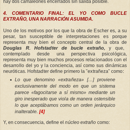
hay dos camaleones encerrados sin salida posible.
4. COMENTARIO FINAL: EL YO COMO BUCLE
EXTRAÑO, UNA NARRACIÓN ASUMIDA.
Uno de los motivos por los que la obra de Escher es, a su
pesar, tan susceptible de interpretaciones es porque
representa muy bien el concepto central de la obra de
Douglas R. Hofstadter de
bucle extraño
,
y que,
contemplado desde una perspectiva psicológica,
representa muy bien muchos procesos relacionados con el
desarrollo del yo y la conciencia, así como sus dinámicas
neuróticas. Hofstadter define primero la "extrañeza" como:
Lo que denomino «extrañeza» […] proviene
exclusivamente del modo en que un sistema
parece «fagocitarse a sí mismo» mediante un
giro inesperado que viola de manera ostensible
lo que aceptábamos como un orden jerárquico
inalterable.
[4]
Y, en consecuencia, define el
núcleo extraño
como: