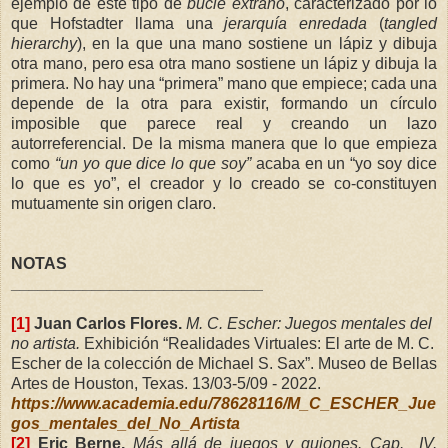
ejemplo de este tipo de
bucle extraño
, caracterizado por lo
que Hofstadter llama una
jerarquía enredada
(
tangled
hierarchy
), en la que una mano sostiene un lápiz y dibuja
otra mano, pero esa otra mano sostiene un lápiz y dibuja la
primera. No hay una “primera” mano que empiece; cada una
depende de la otra para existir, formando un círculo
imposible que parece real y creando un lazo
autorreferencial. De la misma manera que lo que empieza
como
“un yo que dice lo que soy”
acaba en un “yo soy dice
lo que es yo”, el creador y lo creado se co-constituyen
mutuamente sin origen claro.
NOTAS
____________________________
[1]
Juan Carlos Flores.
M. C. Escher: Juegos mentales del
no artista.
Exhibición “Realidades Virtuales: El arte de M. C.
Escher de la colección de Michael S. Sax”. Museo de Bellas
Artes de Houston, Texas. 13/03-5/09 - 2022.
https://www.academia.edu/78628116/M_C_ESCHER_Jue
gos_mentales_del_No_Artist
a
[2]
Eric Berne.
Más allá de juegos y guiones. Cap. IV.