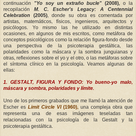
continuación
"Yo soy un extraño bucle"
(2008),
o la
recopilación
M. C. Escher's Legacy: A Centennial
Celebration
(2005)
, donde su obra es comentada por
artistas, matemáticos, físicos, ingenieros, arquitectos y
psicólogos. Yo mismo las he utilizado en distintas
ocasiones, en algunos de mis escritos, como metáfora de
conceptos psicológicos como la relación figura-fondo desde
una perspectiva de la psicoterapia gestáltica, las
polaridades como la máscara y la sombra junguianas y
otras, reflexiones sobre el yo y el otro, o las metáforas sobre
el síntoma clínico en la psicología. Veamos algunas de
ellas:
1. GESTALT, FIGURA Y FONDO: Yo bueno-yo malo,
máscara y sombra, polaridades y límite.
Uno de los primeros grabados que me llamó la atención de
Escher es
Limit Circle VI
(1960),
una compleja obra que
representa una de esas imágenes teseladas tan
relacionadas con la psicología de la Gestalt y la
psicoterapia gestáltica.