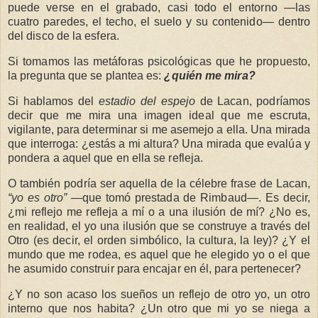
puede verse en el grabado, casi todo el entorno —las
cuatro paredes, el techo, el suelo y su contenido— dentro
del disco de la esfera.
Si tomamos las metáforas psicológicas que he propuesto,
la pregunta que se plantea es:
¿quién me mira?
Si hablamos del
estadio del espejo
de Lacan, podríamos
decir que me mira una imagen ideal que me escruta,
vigilante, para determinar si me asemejo a ella. Una mirada
que interroga: ¿estás a mi altura? Una mirada que evalúa y
pondera a aquel que en ella se refleja.
O también podría ser aquella de la célebre frase de Lacan,
“yo es otro”
—que tomó prestada de Rimbaud—. Es decir,
¿mi reflejo me refleja a mí o a una ilusión de mí? ¿No es,
en realidad, el yo una ilusión que se construye a través del
Otro (es decir, el orden simbólico, la cultura, la ley)? ¿Y el
mundo que me rodea, es aquel que he elegido yo o el que
he asumido construir para encajar en él, para pertenecer?
¿Y no son acaso los sueños un reflejo de otro yo, un otro
interno que nos habita? ¿Un otro que mi yo se niega a