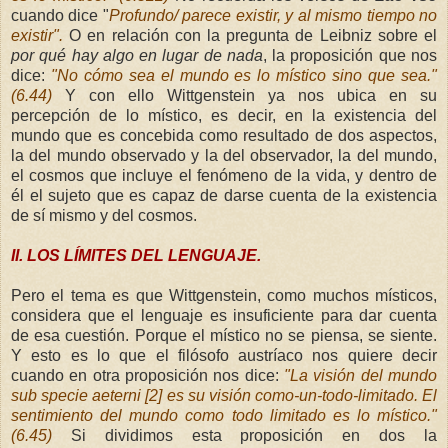
cuando dice "
Profundo/ parece existir, y al mismo tiempo no
existir".
O en relación con la pregunta de Leibniz sobre el
por qué hay algo en lugar de nada
, la proposición que nos
dice:
"No cómo sea el mundo es lo místico sino que sea."
(6.44)
Y con ello W
ittgenstein ya nos ubica en su
percepción de lo místico, es decir, en la existencia del
mundo que es concebida como resultado de dos aspectos,
la del mundo observado y la del observador, la del mundo,
el cosmos que incluye el fenómeno de la vida, y dentro de
él el sujeto que es capaz de darse cuenta de la existencia
de sí mismo y del cosmos.
II. LOS LÍMITES DEL LENGUAJE.
Pero el tema es que Wittgenstein, como muchos místicos,
considera que el lenguaje es insuficiente para dar cuenta
de esa cuestión. Porque el místico no se piensa, se siente.
Y esto es lo que el filósofo austríaco nos quiere decir
cuando en otra proposición nos dice:
"La visión del mundo
sub specie aeterni [2] es su visión como-un-todo-limitado. El
sentimiento del mundo como todo limitado es lo místico."
(6.45)
Si dividimos esta proposición en dos la