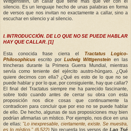
Wittgenstein, un callar que tiene más que ver con el
silencio. Es un lenguaje hecho de unas palabras en forma
de versos que nos invitan no exactamente a callar, sino a
escuchar en silencio y al silencio.
I. INTRODUCCIÓN. DE LO QUE NO SE PUEDE HABLAR
HAY QUE CALLAR. [1]
Esta conocida frase cierra el
Tractatus Logico-
Philosophicus
escrito por
Ludwig Wittgenstein
en las
trincheras durante la Primera Guerra Mundial, mientras
servía como teniente del ejército austro-húngaro. ¿Qué
quiere decirnos con ella? ¿Qué es esto de lo que no se
puede hablar y por lo que, por consiguiente, hay que callar?
El final del Tractatus siempre me ha parecido fascinante,
sobre todo cuando antes de cerrar su obra con esta
proposición nos dice cosas que continuamente la
contradicen para concluir que por eso no se puede hablar
de ello. De hecho, algunas de sus proposiciones muy bien
podrían afirmarlas un místico. Por ejemplo, nos dice en una
de ellas:
"Lo inexpresable, ciertamente, existe. Se muestra,
es lo místico." (6.522)
No recuerda los versos de
Lao Tsé