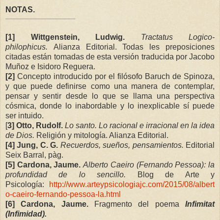
NOTAS.
[1]
Wittgenstein, Ludwig.
Tractatus Logico-
philophicus.
Alianza Editorial. Todas les preposiciones
citadas están tomadas de esta versión traducida por Jacobo
Muñoz e Isidoro Reguera.
[2]
Concepto introducido por el filósofo Baruch de Spinoza,
y que puede definirse como una manera de contemplar,
pensar y sentir desde lo que se llama una perspectiva
cósmica, donde lo inabordable y lo inexplicable sí puede
ser intuido.
[
3] Otto, Rudolf.
Lo santo. Lo racional e irracional en la idea
de Dios.
Religión y mitología. Alianza Editorial.
[4] Jung, C. G.
Recuerdos, sueños, pensamientos.
Editorial
Seix Barral,
pàg.
[5] Cardona, Jaume.
Alberto Caeiro (Fernando Pessoa): la
profundidad de lo sencillo.
Blog de Arte y
Psicología:
http://www.arteypsicologiajc.com/2015/08/albert
o-caeiro-fernando-pessoa-la.html
[6] Cardona, Jaume.
Fragmento del poema
Infimitat
(Infimidad).