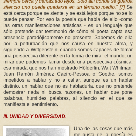
siempre cerca y demasiado lejos. Sólo allí donde se guarda
silencio uno puede quedarse en un término medio." [7]
Se
está cerca porque se siente, y se está lejos porque no se lo
puede pensar. Por eso la poesía que habla de ello -como
las otras manifestaciones artísticas - es un lenguaje que
sólo pretende dar testimonio de cómo el poeta capta esa
presencia paradójicamente no presente. Sabemos de ella
por la perturbación que nos causa en nuestra alma, y
siguiendo a Wittgenstein, cuando somos capaces de tomar
una perspectiva diferente en la forma de mirar el mundo, un
mirar que podemos llamar desde una perspectiva cósmica,
esa mirada que nos han mostrado Hölderlin, Walt Whitman,
Juan Ramón Jiménez Caeiro-Pessoa o Goethe, somos
impelidos a hablar y no a callar, aunque es un hablar
distinto, un hablar que no es habladuría, que no pretende
demostrar nada ni busca razones, un hablar que pone
palabras, humildes palabras, al silencio en el que se
manifiesta el sentimiento.
I
II. UNIDAD Y DIVERSIDAD.
Una de las cosas que más
me gusta de la poesía es