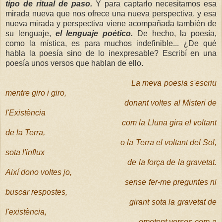
tipo de ritual de paso.
Y para captarlo necesitamos esa
mirada nueva que nos ofrece una nueva perspectiva, y esa
nueva mirada y perspectiva viene acompañada también de
su lenguaje,
el lenguaje poético.
De hecho, la poesía,
como la mística, es para muchos indefinible... ¿De qué
habla la poesía sino de lo inexpresable? Escribí en una
poesía unos versos que
hablan
de ello.
La meva poesia s'escriu
mentre giro i giro,
donant voltes al Misteri de
l'Existència
com la Lluna gira el voltant
de la Terra,
o la Terra el voltant del Sol,
sota l'influx
de la força de la gravetat.
Així dono voltes jo,
sense fer-me preguntes ni
buscar respostes,
girant sota la gravetat de
l'existència,
emetent versos com a