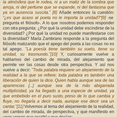
la atmósfera que le rodea, ni a un matiz de la sombra que
arroja, ni del perfume que se expande, ni del fantasma que
ya en ausencia suscita." [8]
Añade entonces la cuestión:
“¿es que acaso al poeta no le importa la unidad?“[9]
-se
pregunta el filósofo-. A lo que nosotros podemos responder
con otra pregunta: ¿Por qué la unidad debe escindirse de la
diversidad? ¿Por qué la unidad no puede manifestarse con
la diversidad? María Zambrano responde a la pregunta del
filósofo matizando que el apego del poeta a las cosas no es
tal apego.
"La poesía tiene también su vuelo, tiene su
unidad, su trasmundo."[10]
Y, curiosamente vuelve a
hablarnos del cambio de mirada, del alejamiento que
permite ver las cosas desde otra perspectiva. Y así nos
vuelve a decir:
"Toda palabra requiere un alejamiento de la
realidad a la que se refiere; toda palabra es también una
liberación de quien la dice. Quien habla aunque sea de las
apariencias [...] aunque sea de la más abigarrada
multiplicidad, ya ha llegado a una especie de unidad, ya
que embebido en el puro susto, preso de lo que cambia y
fluye, no llegaría a decir nada, aunque ese decir sea un
cantar."[11]
Volvemos al tema d
el alejamiento de la realidad,
del cambio de mirada, de perspectiva, y que manifiesto en
unos versos que escribí y que decían: