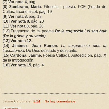
[7] Ver nota 4,
pág.
[8]
Zambrano, María.
Filosofía i poesía. FCE (Fondo de
Cultura Económico), pág. 19
[9] Ver nota 8,
pág. 19
[10] Ver nota 8,
pág. 20
[11] Ver nota 8,
pág. 20
[12]
Fragmento de mi poema
De la esquerda i el seu buit
(De la grieta y su vacío).
[13] Ver nota 12.
[
14]
Jiménez, Juan Ramon.
La trasparencia dios la
trasparencia.
De Dios deseado y deseante.
[
15]
Cardona, Jaume.
Poesia Callada. Autoedición, pàg. IX
de la introducción.
[16] Ver nota 15
, pàg. 4
Jaume Cardona
en
2:34
No hay comentarios: