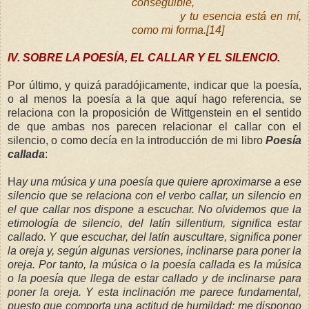
conseguible,
y tu esencia está en mí,
como mi forma.[14]
IV. SOBRE LA POESÍA, EL CALLAR Y EL SILENCIO.
Por último, y quizá paradójicamente, indicar que la poesía,
o al menos la poesía a la que aquí hago referencia, se
relaciona con la proposición de Wittgenstein en el sentido
de que ambas nos parecen relacionar el callar con el
silencio, o como decía en la introducción de mi libro
Poesía
callada
:
H
ay una música y una poesía que quiere aproximarse a ese
silencio que se relaciona con el verbo callar, un silencio en
el que callar nos dispone a escuchar. No olvidemos que la
etimología de silencio, del latín sillentium, significa estar
callado. Y que escuchar, del latín auscultare, significa poner
la oreja y, según algunas versiones, inclinarse para poner la
oreja. Por tanto, la música o la poesía callada es la música
o la poesía que llega de estar callado y de inclinarse para
poner la oreja. Y esta inclinación me parece fundamental,
puesto que comporta una actitud de humildad: me dispongo