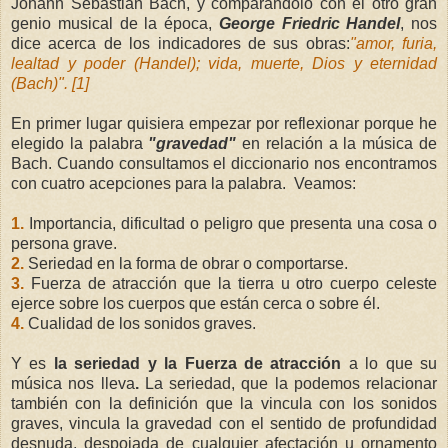
Johann Sebastian Bach, y comparándolo con el otro gran
genio musical de la época,
George Friedric Handel
, nos
dice acerca de los indicadores de sus obras:
"amor, furia,
lealtad y poder (Handel); vida, muerte, Dios y eternidad
(Bach)". [1]
En primer lugar quisiera empezar por reflexionar porque he
elegido la palabra
"gravedad"
en relación a la música de
Bach. Cuando consultamos el diccionario nos encontramos
con cuatro acepciones para la palabra. Veamos:
1.
Importancia, dificultad o peligro que presenta una cosa o
persona grave.
2.
Seriedad en la forma de obrar o comportarse.
3.
Fuerza de atracción que la tierra u otro cuerpo celeste
ejerce sobre los cuerpos que están cerca o sobre él.
4.
Cualidad de los sonidos graves.
Y es
la seriedad y la Fuerza de atracción
a lo que su
música nos lleva
.
La seriedad, que la podemos relacionar
también con la definición que la vincula con los sonidos
graves, vincula la gravedad con el sentido de profundidad
desnuda, despojada de cualquier afectación u ornamento