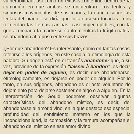
vulnerabilidad, así como un éxtasis contenido dentro de la
comunión en que ambos se encuentran. Los lentos y
sinuosos movimientos de sus manos, la caricia sobre las
teclas del piano - se diría que toca casi sin tocarlas - nos
recuerdan las tiernas caricias, casi imperceptibles, con la
que acompaña la madre su canto mientras la frágil criatura
se abandona al reposo entre sus brazos.
¿Por qué abandono? Es interesante, como en tantas cosas,
referirse a los orígenes, en este caso a la etimología de esta
palabra. Su origen está en el francés
abandoner
que, a su
vez, proviene de la expresión
"laisser à bandon"
,
es decir,
dejar en poder de alguien,
es decir, que abandonarse,
etimologicamente, es dejarse en poder de alguien. Por lo
tanto, en sus orígenes, abandono es el acto voluntario de
dejamiento para dejarse sostener en algo o a alguien. En la
interpretación de Gould podemos observar algunas
características del abandono místico, es decir, del
abandonarse al amor divino, en la que destaca esa especial
profundidad del sentimiento materno en los que la
incondicionalidad, la compasión y la ternura acompañan el
abandono del místico en ese amor divino.