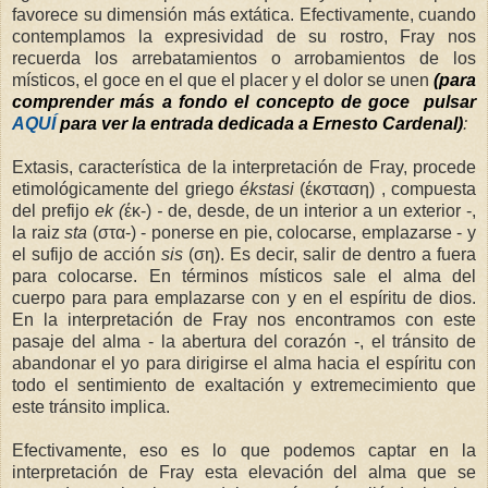
favorece su dimensión más extática. Efectivamente, cuando
contemplamos la expresividad de su rostro, Fray nos
recuerda los arrebatamientos o arrobamientos de los
místicos, el goce en el que el placer y el dolor se unen
(para
comprender más a fondo el concepto de goce pulsar
AQUÍ
para ver la entrada dedicada a Ernesto Cardenal)
:
Extasis, característica de la interpretación de Fray, procede
etimológicamente del griego
ékstasi
(έκσταση) , compuesta
del prefijo
ek (
έκ-)
-
de, desde, de un interior a un exterior -,
la raiz
sta
(
στα-) - ponerse en pie, colocarse, emplazarse - y
el sufijo de acción
sis
(ση). Es decir, salir de dentro a fuera
para colocarse. En términos místicos sale el alma del
cuerpo para para emplazarse con y en el espíritu de dios.
En la interpretación de Fray nos encontramos con este
pasaje del alma - la abertura del corazón -, el tránsito de
abandonar el yo para dirigirse el alma hacia el espíritu con
todo el sentimiento de exaltación y extremecimiento que
este tránsito implica.
Efectivamente, eso es lo que podemos captar en la
interpretación de Fray esta elevación del alma que se