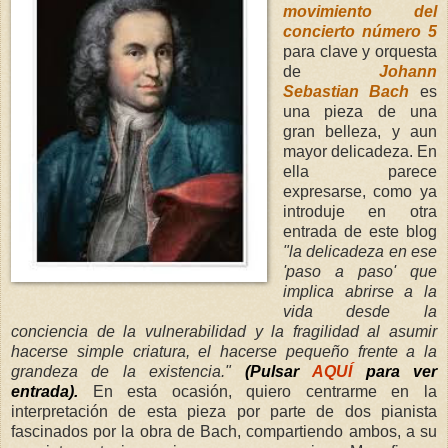
movimiento del
concierto número 5
para clave y orquesta
de
Johann
Sebastian Bach
es
una pieza de una
gran belleza, y aun
mayor delicadeza. En
ella parece
expresarse, como ya
introduje en otra
entrada de este blog
"la delicadeza en ese
'paso a paso' que
implica abrirse a la
vida desde la
conciencia de la vulnerabilidad y la fragilidad al asumir
hacerse simple criatura, el hacerse pequeño frente a la
grandeza de la existencia."
(Pulsar
AQUÍ
para ver
entrada).
En esta ocasión, quiero centrarme en la
interpretación de esta pieza por parte de dos pianista
fascinados por la obra de Bach, compartiendo ambos, a su