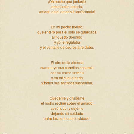
¡Oh noche que juntaste
amado con amada,
amada en el amado transformada!
En mi pecho florido,
que entero para él solo se guardaba
allí quedó dormido
y yo le regalaba
y el ventalle de cedros aire daba.
El aire de la almena
cuando yo sus cabellos esparcía
con su mano serena
y en mi cuello hería
y todos mis sentidos suspendía.
Quedéme y olvidéme
el rostro recliné sobre el amado;
cesó todo, y dejéme
dejando mi cuidado
entre las azucenas olvidado.