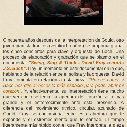
Cincuenta años después de la interpretación de Gould, otro
joven pianista francés (veintiocho años) se proponía grabar
los cinco conciertos para clave y orquesta de Bach. Una
proceso de elaboración y g
rabación que se plasmó en el
documental
"Swing, Sing & Think - David Fray records
J.S. Bach".
Hay un momento en este documental en la que,
hablando de la relación entre el solista y la orquesta, David
Fray comenta en relación a esta pieza:
"Parece como si
Bach nos dijera: necesito más espacio para poder abrir mi
corazón".
Y, efectivamente, su interpretación tiene mucho
que ver con ese tema: la apertura del corazón a lo más
grande y el estremecimiento ante esta presencia. A
diferencia del movimiento rítmico, circular, acunado de
Gould, Fray se contorsiona entre esta abertura que le
expande y el estremecimiento que le contrae. El tempo
ligeramente más rápido con el que Fray interpreta la pieza