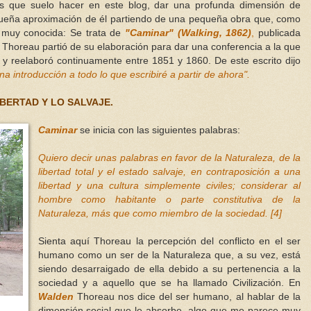
os que suelo hacer en este blog, dar una profunda dimensión de
queña aproximación de él partiendo de una pequeña obra que, como
 muy conocida: Se trata de
"Caminar" (Walking, 1862)
,
publicada
horeau partió de su elaboración para dar una conferencia a la que
y reelaboró continuamente entre 1851 y 1860. De este escrito dijo
a introducción a todo lo que escribiré a partir de ahora".
IBERTAD Y LO SALVAJE.
Caminar
se inicia con las siguientes palabras:
Quiero decir unas palabras en favor de la Naturaleza, de la
libertad total y el estado salvaje, en contraposición a una
libertad y una cultura simplemente civiles; considerar al
hombre como habitante o parte constitutiva de la
Naturaleza, más que como miembro de la sociedad. [
4]
Sienta aquí Thoreau la percepción del conflicto en el ser
humano como un ser de la Naturaleza que, a su vez, está
siendo desarraigado de ella debido a su pertenencia a la
sociedad y a aquello que se ha llamado Civilización. En
Walden
Thoreau nos dice del ser humano, al hablar de la
dimensión social que le absorbe, algo que me parece muy