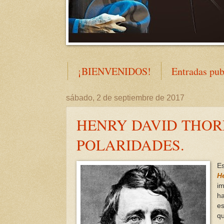
¡BIENVENIDOS!
Entradas pub
sábado, 2 de septiembre de 2017
HENRY DAVID THORE
POLARIDADES.
E
H
im
ha
e
q