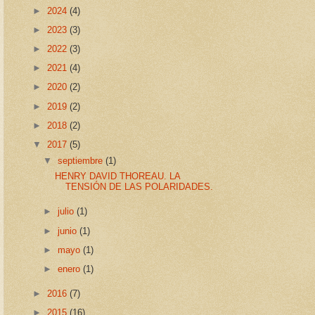
►
2024
(4)
►
2023
(3)
►
2022
(3)
►
2021
(4)
►
2020
(2)
►
2019
(2)
►
2018
(2)
▼
2017
(5)
▼
septiembre
(1)
HENRY DAVID THOREAU. LA
TENSIÓN DE LAS POLARIDADES.
►
julio
(1)
►
junio
(1)
►
mayo
(1)
►
enero
(1)
►
2016
(7)
►
2015
(16)