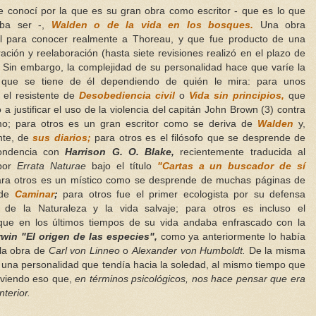
e conocí por la que es su gran obra como escritor - que es lo que
ba ser -,
Walden o de la vida en los bosques.
Una obra
l para conocer realmente a Thoreau, y que fue producto de una
ación y reelaboración (hasta siete revisiones realizó en el plazo de
. Sin embargo, la complejidad de su personalidad hace que varíe la
 que se tiene de él dependiendo de quién le mira: para unos
 el resistente de
Desobediencia civil
o
Vida sin principios,
que
ó a justificar el uso de la violencia del capitán John Brown (3) contra
smo; para otros es un gran escritor como se deriva de
Walden
y,
nte, de
sus diarios;
para otros es el filósofo que se desprende de
pondencia con
Harrison G. O. Blake,
recientemente traducida al
 por
Errata Naturae
bajo el título
"Cartas a un buscador de sí
ara otros es un místico como se desprende de muchas páginas de
 de
Caminar
;
para otros fue el primer ecologista por su defensa
 de la Naturaleza y la vida salvaje; para otros es incluso el
 que en los últimos tiempos de su vida andaba enfrascado con la
win "El origen de las especies",
como ya anteriormente lo había
la obra de
Carl von Linneo
o
Alexander von Humboldt.
De la misma
una personalidad que tendía hacia la soledad, al mismo tiempo que
r viendo eso que,
en términos psicológicos, nos hace pensar que era
terior.