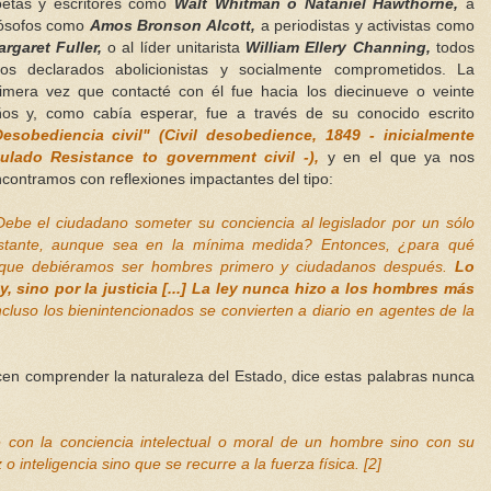
etas y escritores como
Walt Whitman o Nataniel Hawthorne,
a
lósofos como
Amos Bronson Alcott,
a periodistas y activistas como
rgaret Fuller,
o al líder unitarista
William Ellery Channing,
todos
los declarados abolicionistas y socialmente comprometidos. La
imera vez que contacté con él fue hacia los diecinueve o veinte
os y, como cabía esperar, fue a través de su conocido escrito
Desobediencia civil"
(Civil desobedience, 1849 - inicialmente
tulado Resistance to government civil -),
y en el que ya nos
contramos con reflexiones impactantes del tipo:
ebe el ciudadano someter su conciencia al legislador por un sólo
nstante, aunque sea en la mínima medida? Entonces, ¿para qué
 que debiéramos ser hombres primero y ciudadanos después.
Lo
y, sino por la justicia [...] La ley nunca hizo a los hombres más
ncluso los bienintencionados se convierten a diario en agentes de la
en comprender la naturaleza del Estado, dice estas palabras nunca
e con la conciencia intelectual o moral de un hombre sino con su
inteligencia sino que se recurre a la fuerza física. [2]