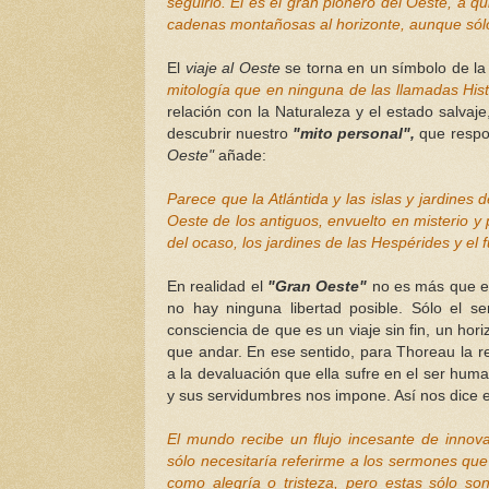
seguirlo. Él es el gran pionero del Oeste, a 
cadenas montañosas al horizonte, aunque sólo
El
viaje al Oeste
se torna en un símbolo de la
mitología que en ninguna de las llamadas His
relación con la Naturaleza y el estado salvaj
descubrir nuestro
"mito personal",
que respo
Oeste"
añade:
Parece que la Atlántida y las islas y jardines
Oeste de los antiguos, envuelto en misterio y 
del ocaso, los jardines de las Hespérides y e
En realidad el
"Gran Oeste"
no es más que el 
no hay ninguna libertad posible. Sólo el se
consciencia de que es un viaje sin fin, un ho
que andar. En ese sentido, para Thoreau la r
a la devaluación que ella sufre en el ser hum
y sus servidumbres nos impone. Así nos dice e
El mundo recibe un flujo incesante de inno
sólo necesitaría referirme a los sermones qu
como alegría o tristeza, pero estas sólo son