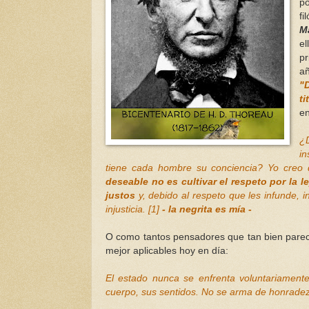
po
fi
Ma
el
pr
añ
"
ti
en
¿D
i
tiene cada hombre su conciencia? Yo creo
deseable no es cultivar el respeto por la le
justos
y, debido al respeto que les infunde, i
injusticia. [1]
- la negrita es mía -
O como tantos pensadores que tan bien parec
mejor aplicables hoy en día:
El estado nunca se enfrenta voluntariament
cuerpo, sus sentidos. No se arma de honradez o 