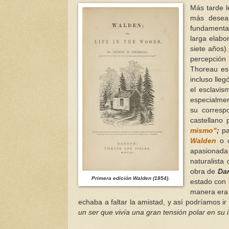
Más tarde l
más desea
fundamenta
larga elabor
siete años)
percepción
Thoreau es
incluso lleg
el esclavi
especialme
su corres
castellano
mismo"
;
p
Walden
o
apasionada
naturalista
obra de
Dar
Primera edición Walden (1854).
estado con 
manera era 
echaba a faltar la amistad, y así podríamos i
un ser que vivía una gran tensión polar en su in