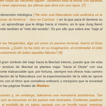
quien todas las naciones siguen. Soñamos toda la noche con aquellas
 sean vaporosas, las últimas que dora con sus rayos. [7]
 dimensión mitológica
("He visto una Naturaleza más auténtica en la
torias de América" - dice en Caminar -)
en la que para él deviene su
e, un aprendizaje que le dirige hacia sí mismo, en lo que Jung llamó
nde también al "mito del sentido"
.
Es por ello que sobre ese
"viaje al
 de las Hespérides, algo así como un paraíso terrenal, fueron el Gran
poesía. ¿Quién no ha visto en su imaginación, al contemplar el cielo
l fundamento de todas aquellas fábulas?
[
8]
gran símbolo del viaje hacia la libertad interior, puesto que sin esta
r ansioso de libertad se plantea viajar
"hacia el Oeste"
con esa
rizonte inalcanzable que, por fortuna, siempre nos ofrece más camino
elación de la Naturaleza con la experimentación de la vida se opone
ano con el ritmo que considera ordinario y mezquino que la sociedad
n las páginas finales de
Walden:
vaciones y, sin embargo, toleramos una monotonía asombrosa. Tan
e aun se escuchan en los países más ilustrados. Contienen palabras
 el estribillo de un salmo cantado con un tornillo nasal, mientras