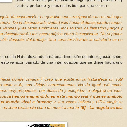
cierto y profundo, y más en los tiempos que corren:
anquila desesperación. Lo que llamamos resignación no es más que
ranza. De la desesperada ciudad vais hasta el desesperado campo,
 visones y las ratas almizcleras. Incluso tras los llamados juegos y
na desesperación tan estereotípica como inconsciente. No suponen
sólo después del trabajo. Una característica de la sabiduría es no
dor con la Naturaleza adquirirá una dimensión de interrogación sobre
ndo esto va acompañado de una interrogación que se dirige hacia uno
 hacia dónde caminar? Creo que existe en la Naturaleza un sutil
mente a él, nos dirigirá correctamente. No da igual qué senda
s muy propensos, por descuido y estupidez, a elegir el erróneo.
 nunca hemos emprendido en este mundo real y que es símbolo
el mundo ideal e interior;
y si a veces hallamos difícil elegir su
 no tiene existencia clara en nuestra mente
[
6] - La negrita es mía
.