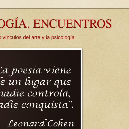
LOGÍA. ENCUENTROS
culos del arte y la psicología