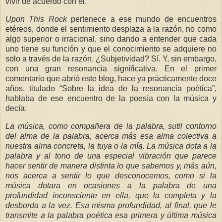
vivir de acuerdo con él.
Upon This Rock
pertenece a ese mundo de encuentros
etéreos, donde el sentimiento desplaza a la razón, no como
algo superior o irracional, sino dando a entender que cada
uno tiene su función y que el conocimiento se adquiere no
solo a través de la razón. ¿Subjetividad? Sí. Y, sin embargo,
con una gran resonancia significativa. En el primer
comentario que abrió este blog, hace ya prácticamente doce
años, titulado “Sobre la idea de la resonancia poética”,
hablaba de ese encuentro de la poesía con la música y
decía:
La música, como compañera de la palabra, sutil contorno
del alma de la palabra, acerca más esa alma colectiva a
nuestra alma concreta, la tuya o la mía. La música dota a la
palabra y al tono de una especial vibración que parece
hacer sentir de manera distinta lo que sabemos y, más aún,
nos acerca a sentir lo que desconocemos, como si la
música dotara en ocasiones a la palabra de una
profundidad inconsciente en ella, que la completa y la
desborda a la vez. Esa misma profundidad, al final, que le
transmite a la palabra poética esa primera y última música