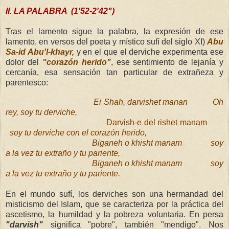
II. LA PALABRA (1'52-2'42")
Tras el lamento sigue la palabra, la expresión de ese
lamento, en versos del poeta y místico sufí del siglo XI)
Abu
Sa-id Abu'l-khayr,
y en el que el derviche experimenta ese
dolor del
"corazón herido"
, ese sentimiento de lejanía y
cercanía, esa sensación tan particular de extrañeza y
parentesco:
Ei Shah, darvishet manan
Oh
rey, soy tu derviche,
Darvish-e del rishet manam
soy tu derviche con el corazón herido,
Biganeh o khisht manam
soy
a la vez tu extraño y tu pariente,
Biganeh o khisht manam
soy
a la vez tu extraño y tu pariente.
En el mundo sufí, los derviches son una hermandad del
misticismo del Islam, que se caracteriza por la práctica del
ascetismo, la humildad y la pobreza voluntaria. En persa
"darvish"
significa "pobre", también "mendigo". Nos