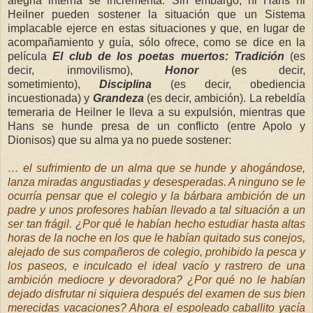
alegría interna se incrementa. Sin embargo, ni Hans ni
Heilner pueden sostener la situación que un Sistema
implacable ejerce en estas situaciones y que, en lugar de
acompañamiento y guía, sólo ofrece, como se dice en la
película
El club de los poetas muertos:
Tradición
(es
decir, inmovilismo),
Honor
(es decir,
sometimiento),
Disciplina
(es decir, obediencia
incuestionada) y
Grandeza
(es decir, ambición). La rebeldía
temeraria de Heilner le lleva a su expulsión, mientras que
Hans se hunde presa de un conflicto (entre Apolo y
Dionisos) que su alma ya no puede sostener:
… el sufrimiento de un alma que se hunde y ahogándose,
lanza miradas angustiadas y desesperadas. A ninguno se le
ocurría pensar que el colegio y la bárbara ambición de un
padre y unos profesores habían llevado a tal situación a un
ser tan frágil. ¿Por qué le habían hecho estudiar hasta altas
horas de la noche en los que le habían quitado sus conejos,
alejado de sus compañeros de colegio, prohibido la pesca y
los paseos, e inculcado el ideal vacío y rastrero de una
ambición mediocre y devoradora? ¿Por qué no le habían
dejado disfrutar ni siquiera después del examen de sus bien
merecidas vacaciones? Ahora el espoleado caballito yacía