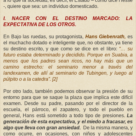
a lo que la sociedad, es decir, el Estado – como dice Hesse
-, quiere que sea: un individuo domesticado.
I. NACER CON EL DESTINO MARCADO: LA
EXPECTATIVA DE LOS OTROS.
En Bajo las ruedas, su protagonista,
Hans Giebenrath,
es
el muchacho dotado e inteligente que, no obstante, ya tiene
su destino escrito, y que como se dice en el libro:
“… su
futuro estaba determinado y decidido. Porque en Suabia, a
menos que los padres sean ricos, no hay más que un
camino estrecho: el seminario menor a través del
landexamen, de allí al seminario de Tubingen, y luego al
púlpito o a la catedra”. [2]
Por otro lado, también podemos observar la presión de su
entorno para que se saque la plaza que implica este difícil
examen. Desde su padre, pasando por el director de la
escuela, el párroco, el zapatero, y todo el pueblo en
general, Hans está sometido a todo tipo de presiones.
La
generación de esta expectativa, y el miedo a fracasar, es
algo que lleva con gran ansiedad.
De la misma manera, y
como ocurre, en ocasiones, con niños y adolescentes