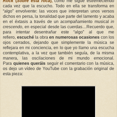
Rock
(
Sobre esta roca
),
como me sigue estremeciendo
cada vez que la escucho. Todo en ella se transforma en
“algo” envolvente:
las
voces que interpretan unos versos
dichos en persa, la tonalidad que parte del lamento y acaba
en el éxtasis a través de un acompañamiento musical
in
crescendo
, en especial desde las cuerdas…Recuerdo que,
para intentar desentrañar este “algo” al que me
refiero,
escuché
la obra
en numerosas ocasiones
con los
ojos cerrados, dejando que simplemente la música se
reflejara en mi conciencia, en lo que yo llamo una escucha
contemplativa, a la vez que también seguía, de la misma
manera, las oscilaciones de mi mundo emocional.
Para
quienes queráis
seguir el comentario con la música,
os dejo un vídeo de YouTube con la grabación original de
esta pieza: