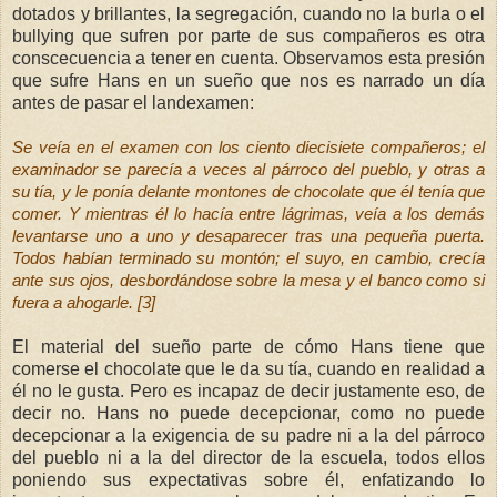
dotados y brillantes, la segregación, cuando no la burla o el
bullying que sufren por parte de sus compañeros es otra
conscecuencia a tener en cuenta. Observamos esta presión
que sufre Hans en un sueño que nos es narrado un día
antes de pasar el landexamen:
Se veía en el examen con los ciento diecisiete compañeros; el
examinador se parecía a veces al párroco del pueblo, y otras a
su tía, y le ponía delante montones de chocolate que él tenía que
comer. Y mientras él lo hacía entre lágrimas, veía a los demás
levantarse uno a uno y desaparecer tras una pequeña puerta.
Todos habían terminado su montón; el suyo, en cambio, crecía
ante sus ojos, desbordándose sobre la mesa y el banco como si
fuera a ahogarle. [3]
El material del sueño parte de cómo Hans tiene que
comerse el chocolate que le da su tía, cuando en realidad a
él no le gusta. Pero es incapaz de decir justamente eso, de
decir no. Hans no puede decepcionar, como no puede
decepcionar a la exigencia de su padre ni a la del párroco
del pueblo ni a la del director de la escuela, todos ellos
poniendo sus expectativas sobre él, enfatizando lo