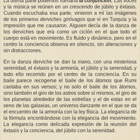
La última parte podemos llamarla
la conjunción.
Las voces
y la música se reúnen en un
crescendo
de júbilo y éxtasis.
Cuando escuchaba esa parte, vinieron a mí las imágenes
de los primeros
derviches giróvagos
que vi en Turquía y la
impresión que me causaron. Alguien decía de la danza de
los derviches que era como un ciclón en el que todo el
cuerpo está en movimiento. Es fluido y dinámico, pero en el
centro la conciencia observa en silencio, sin alteraciones y
sin distracciones.
En la danza derviche se dan la mano, con una misteriosa
serenidad, el éxtasis y la armonía, el júbilo y la serenidad, y
todo ello recorrido por el centro de la conciencia. En su
baile parece recogerse el baile de los átomos que Rumi
cantaba en sus versos; y no solo el baile de los átomos,
s
ino también el giro de los astros sobre sí mismos, el giro de
los planetas alrededor de las estrellas y el de estas en el
seno de las galaxias, un universo danzante en el que se da
el encuentro de la armonía con la ley física
. La elegancia de
la fórmula encontrándose con la elegancia del movimiento.
La elegancia como delicada expresión de la reunión del
éxtasis y la conciencia, del júbilo con la serenidad.