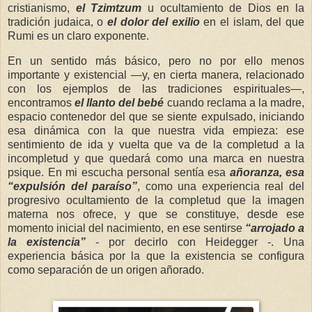
cristianismo,
el
Tzimtzum
u ocultamiento de
Dios
en la
tradición judaica, o
el dolor del exilio
en el islam, del que
Rumi es un claro exponente.
En un sentido más básico, pero no por ello menos
importante y existencial —y, en cierta manera, relacionado
con los ejemplos de las tradiciones espirituales—,
encontramos
el llanto del bebé
cuando reclama a la madre,
espacio contenedor del que se siente expulsado, iniciando
esa dinámica con la que nuestra vida empieza: ese
sentimiento de ida y vuelta que va de la completud a la
incompletud y que quedará como una marca en nuestra
psique. En mi escucha personal sentía esa
añoranza, esa
“
expulsión
del paraíso”
, como una experiencia real del
progresivo ocultamiento de la completud que la imagen
materna nos ofrece, y que se constituye, desde ese
momento inicial del nacimiento, en ese sentirse
“arrojado a
la existencia”
- por decirlo con Heidegger -. Una
experiencia básica por la que la existencia se configura
como
separación
de un origen añorado.