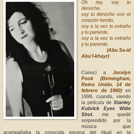
Oh rey, soy tu
derviche,
soy tu derviche con el
corazón herido,
soy a la vez tu extraño
y tu pariente,
soy a la vez tu extraño
y tu pariente.
(Abu Sa-id
Abu'l-khayr)
Conocí a
Jocelyn
Pook (Birmingham,
Reino Unido, 14 de
febrero de 1960)
en
1999, cuando, viendo
la película de
Stanley
Kubrick
Eyes Wide
Shut
, me quedé
sorprendido por la
música que
acompañaba la conocida escena del ritual en la