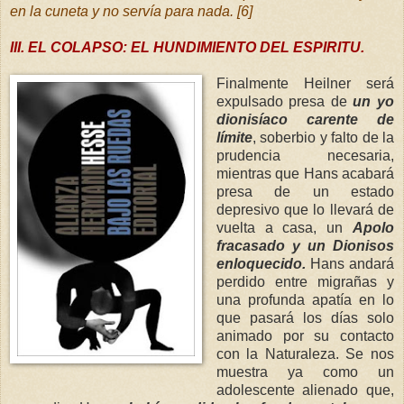
en la cuneta y no servía para nada. [6]
III. EL COLAPSO: EL HUNDIMIENTO DEL ESPIRITU.
Finalmente Heilner será
expulsado presa de
un yo
dionisíaco carente de
límite
, soberbio y falto de la
prudencia necesaria,
mientras que Hans acabará
presa de un estado
depresivo que lo llevará de
vuelta a casa, un
Apolo
fracasado y un Dionisos
enloquecido.
Hans
andará
perdido entre migrañas y
una profunda apatía en lo
que pasará los días solo
animado por su contacto
con la Naturaleza. Se nos
muestra ya como un
adolescente alienado que,