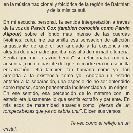
en
la música tradicional y folclórica de la región de Bakthiari
y de la mística sufí.
En mi escucha personal, la sentida interpretación a través
de la voz de
Parvin Cox (también conocida como Parvin
Alipour)
sobre el fondo más intenso de las cuerdas
(violines, celo), me transmitía esa sensación de aflicción
angustiante de que el ser arrojado a la existencia me
alejaba de una madre que iba más allá de mi madre terrena.
Sentía que mi "corazón herido" se relacionaba con una
ausencia, con un inasible del que mi madre era una sencilla
encarnación, ella también tan humana como yo, tan
arrojada a la existencia como yo.
Añoraba un estado
anterior a la separación, una especie de no-ser entendido
como reposo, como pertenencia indiferenciada a un origen.
En ese sentido, esa percepción de lo materno con un
estado era justamente lo que sentía extraño y pariente. En
mis ecos de maternidad aparecía como
"piezas de un
rompecabezas que ya no sabría unir"
. Dicen sus versos:
Te veo como el reflejo en un
cristal,