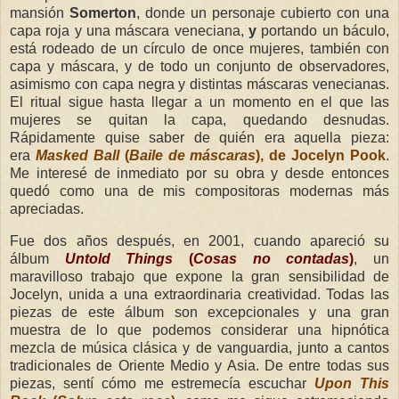
mansión
Somerton
, donde un personaje cubierto con una
capa roja y una máscara veneciana,
y
portando un báculo,
está rodeado de un círculo de
once
mujeres, también con
capa y máscara, y de todo un conjunto de observadores,
asimismo con capa negra y distintas máscaras venecianas.
El ritual sigue hasta llegar
a
un momento en el que las
mujeres se quitan la capa, quedando desnudas.
Rápidamente quise saber
de quién
era aquella pieza:
era
Masked Ball
(
Baile de máscaras
), de Jocelyn Pook
.
Me interesé de inmediato por su obra y
desde entonces
quedó
como una de
mis compositoras modernas
más
apreciadas.
Fue dos años después, en
2001
, cuando apareció su
álbum
Untold
Things
(
Cosas no contadas
)
, un
maravilloso trabajo que expone la gran sensibilidad de
Jocelyn, unida a una extraordinaria creatividad. Todas las
piezas de este álbum son excepcionales y una gran
muestra de lo que podemos considerar una hip
nótica
mezcla de música
clásica
y de vanguardia, junto a cantos
tradicionales de Oriente Medio y Asia. De entre todas sus
piezas, sentí
cómo
me estremecía escuchar
Upon This