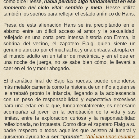
como dice Hesse,
había perdido algo fundamental en ese
momento del ciclo vital: sentido y meta.
Hesse utiliza
también los sueños para reflejar el estado anímico de Hans.
Presa de esta alienación Hans se irá precipitando en el
abismo entre un difícil acceso al amor y la sexualidad,
reflejado en una corta pero intensa historia con Emma, la
sobrina del vecino, el zapatero Flaig, quien siente un
genuino aprecio por el muchacho, y una entrada abrupta en
el mundo adulto en un taller de mecánica, y en el que en
una noche de juerga, no se sabe bien cómo, le llevará a
caer en el río y morir ahogado.
El dramático final de Bajo las ruedas, puede entenderse
más metafóricamente como la historia de un niño a quien se
le arrebató pronto la infancia, llegando a la adolescencia
con un peso de responsabilidad y expectativa excesivos
para una edad en la que, fundamentalmente, es necesario
acompañar al joven en la penetración de la vida y sus
límites, entre la exploración curiosa y la responsabilidad
reflexionada, no impuesta. Como dice el zapatero Flaig a su
padre respecto a todos aquellos que asisten al funeral y
quisieron ayudarle
a ser “grande”:
“Ahí van unos cuantos