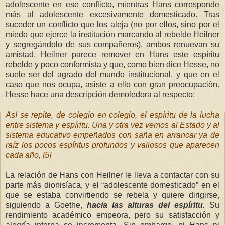
adolescente en ese conflicto, mientras Hans corresponde
más al adolescente excesivamente domesticado. Tras
suceder un conflicto que los aleja (no por ellos, sino por el
miedo que ejerce la institución marcando al rebelde Heilner
y segregándolo de sus compañeros), ambos renuevan su
amistad. Heilner parece remover en Hans este espíritu
rebelde y poco conformista y que, como bien dice Hesse, no
suele ser del agrado del mundo institucional, y que en el
caso que nos ocupa, asiste a ello con gran preocupación.
Hesse hace una descripción demoledora al respecto:
Así se repite, de colegio en colegio, el espíritu de la lucha
entre sistema y espíritu. Una y otra vez vemos al Estado y al
sistema educativo empeñados con saña en arrancar ya de
raíz los pocos espíritus profundos y valiosos que aparecen
cada año, [5]
La relación de Hans con Heilner le lleva a contactar con su
parte más dionisíaca, y el “adolescente domesticado” en el
que se estaba convirtiendo se rebela y quiere dirigirse,
siguiendo a Goethe,
hacia las alturas del espíritu.
Su
rendimiento académico empeora, pero su satisfacción y