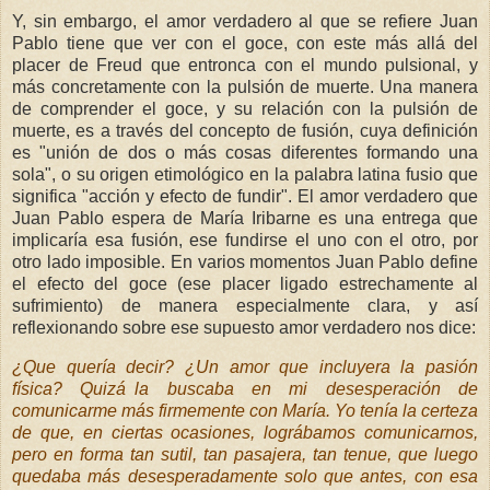
Y, sin embargo, el amor verdadero al que se refiere Juan
Pablo tiene que ver con el goce, con este más allá del
placer de Freud que entronca con el mundo pulsional, y
más concretamente con la pulsión de muerte. Una manera
de comprender el goce, y su relación con la pulsión de
muerte, es a través del concepto de fusión, cuya definición
es "unión de dos o más cosas diferentes formando una
sola", o su origen etimológico en la palabra latina fusio que
significa "acción y efecto de fundir". El amor verdadero que
Juan Pablo espera de María Iribarne es una entrega que
implicaría esa fusión, ese fundirse el uno con el otro, por
otro lado imposible. En varios momentos Juan Pablo define
el efecto del goce (ese placer ligado estrechamente al
sufrimiento) de manera especialmente clara, y así
reflexionando sobre ese supuesto amor verdadero nos dice:
¿Que quería decir? ¿Un amor que incluyera la pasión
física? Quizá la buscaba en mi desesperación de
comunicarme más firmemente con María. Yo tenía la certeza
de que, en ciertas ocasiones, lográbamos comunicarnos,
pero en forma tan sutil, tan pasajera, tan tenue, que luego
quedaba más desesperadamente solo que antes, con esa