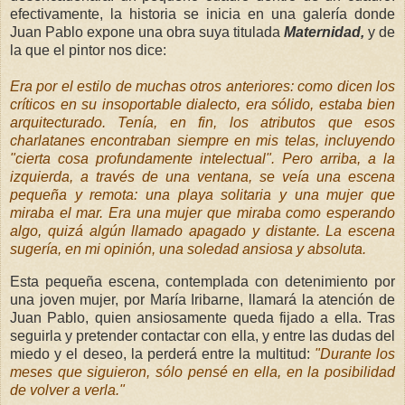
efectivamente, la historia se inicia en una galería donde
Juan Pablo expone una obra suya titulada
M
at
ernidad,
y de
la que el pintor nos dice:
Era por el estilo de muchas otros anteriores: como dicen los
críticos en su insoportable dialecto, era sólido, estaba bien
arquitecturado. Tenía, en fin, los atributos que esos
charlatanes encontraban siempre en mis telas, incluyendo
"cierta cosa profundamente intelectual". Pero arriba, a la
izquierda, a través de una ventana, se veía una escena
pequeña y remota: una playa solitaria y una mujer que
miraba el mar. Era una mujer que miraba como esperando
algo, quizá algún llamado apagado y distante. La escena
sugería, en mi opinión, una soledad ansiosa y absoluta.
Esta pequeña escena, contemplada con detenimiento por
una joven mujer, por María Iribarne, llamará la atención de
Juan Pablo, quien ansiosamente queda fijado a ella. Tras
seguirla y pretender contactar con ella, y entre las dudas del
miedo y el deseo, la perderá entre la multitud:
"Durante los
meses que siguieron, sólo pensé en ella, en la posibilidad
de volver a verla."