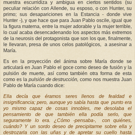
muestra escurridiza y ambigua en ciertos sentidos (su
peculiar relación con Allende, su esposo, o con Hunter, su
primo; sus desapariciones en la Estancia - donde vive
Hunter -), y que hace que para Juan Pablo oscile, igual que
la figura materna, entre la mujer adorable y la mujer terrible,
lo cual acaba desencadenando los aspectos más extremos
de la neurosis del protagonista que son los que, finalmente,
le llevaran, presa de unos celos patológicos, a asesinar a
María.
Es en la proyección del ánima sobre María donde se
articulará en Juan Pablo el goce como deseo de fusión y la
pulsión de muerte, así como también otra forma de esta
como es la
pulsión de destrucción,
como nos muestra Juan
Pablo de María cuando dice:
Ella decía que éramos seres llenos de fealdad e
insignificancia; pero, aunque yo sabía hasta que punto era
yo mismo capaz de cosas innobles, me desolaba el
pensamiento de que también ella podía serlo, que
seguramente lo era. ¿Cómo -pensaba-, con quiénes,
cuándo? Y un sordo deseo de precipitarme sobre ella y
destrozarla con las uñas y de apretar su cuello hasta