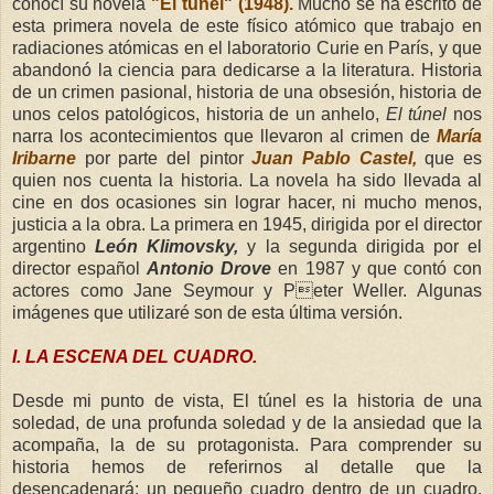
conocí su novela
"El túnel" (1948).
Mucho se ha escrito de
esta primera novela de este físico atómico que trabajo en
radiaciones atómicas en el laboratorio Curie en París, y que
abandonó la ciencia para dedicarse a la literatura. Historia
de un crimen pasional, historia de una obsesión, historia de
unos celos patológicos, historia de un anhelo,
El túnel
nos
narra los acontecimientos que llevaron al crimen de
María
Iribarne
por parte del pintor
Juan Pablo Castel,
que es
quien nos cuenta la historia. La novela ha sido llevada al
cine en dos ocasiones sin lograr hacer, ni mucho menos,
justicia a la obra. La primera en 1945, dirigida por el director
argentino
León Klimovsky,
y la segunda dirigida por el
director español
Antonio Drove
en 1987 y que contó con
actores como Jane Seymour y Peter Weller. Algunas
imágenes que utilizaré son de esta última versión.
I. LA ESCENA DEL CUADRO.
Desde mi punto de vista, El túnel es la historia de una
soledad, de una profunda soledad y de la ansiedad que la
acompaña, la de su protagonista. Para comprender su
historia hemos de referirnos al detalle que la
desencadenará: un pequeño cuadro dentro de un cuadro.