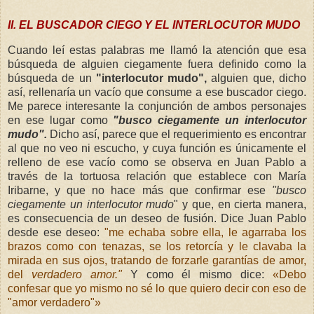
II. EL BUSCADOR CIEGO Y EL INTERLOCUTOR MUDO
Cuando leí estas palabras me llamó la atención que esa
búsqueda de alguien ciegamente fuera definido como la
búsqueda de un
"interlocutor mudo",
alguien que, dicho
así, rellenaría un vacío que consume a ese buscador ciego.
Me parece interesante la conjunción de ambos personajes
en ese lugar como
"busco ciegamente un interlocutor
mudo".
Dicho así, parece que el requerimiento es encontrar
al que no veo ni escucho, y cuya función es únicamente el
relleno de ese vacío como se observa en Juan Pablo a
través de la tortuosa relación que establece con María
Iribarne, y que no hace más que confirmar ese
"busco
ciegamente un interlocutor mudo
" y que, en cierta manera,
es consecuencia de un deseo de fusión. Dice Juan Pablo
desde ese deseo:
"me echaba sobre ella, le agarraba los
brazos como con tenazas, se los retorcía y le clavaba la
mirada en sus ojos, tratando de forzarle garantías de amor,
del
verdadero amor."
Y como él mismo dice:
«Debo
confesar que yo mismo no sé lo que quiero decir con eso de
"amor verdadero"»