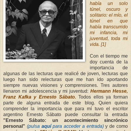
había un solo
túnel, oscuro y
solitario: el mío, el
túnel en que
había transcurrido
mi infancia, mi
juventud, toda mi
vida. [1]
Con el tiempo me
doy cuenta de la
importancia de
algunas de las lecturas que realicé de joven, lecturas que
luego han sido relecturas que me han ido aportando
siempre nuevas visiones y comprensiones. Tres autores
llenaron mi adolescencia y mi juventud:
Hermann Hesse,
Franz Kafka y Ernesto Sábato.
Todos ellos ya forman
parte de alguna entrada de este blog.
Quien quiera
comprender la importancia que para mí tuvo el escritor
argentino Ernesto Sábato puede consultar la entrada
"Ernesto Sábato: un acontecimiento sincrónico
personal"
(pulsa
aquí
para acceder a entrada)
y de como